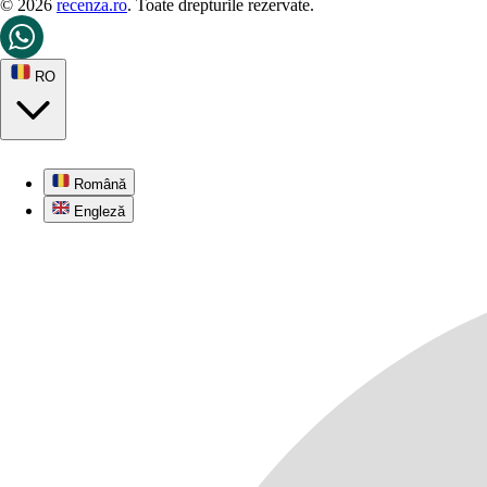
© 2026
recenza.ro
. Toate drepturile rezervate.
RO
Română
Engleză