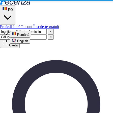
RO
Profesii
Intră în cont
Înscrie-te gratuit
×
Română
×
English
Caută