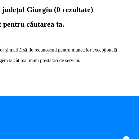
, județul Giurgiu
(0 rezultate)
t pentru căutarea ta.
i lor și merită să fie recunoscuți pentru munca lor excepțională
em la cât mai mulți prestatori de servicii.