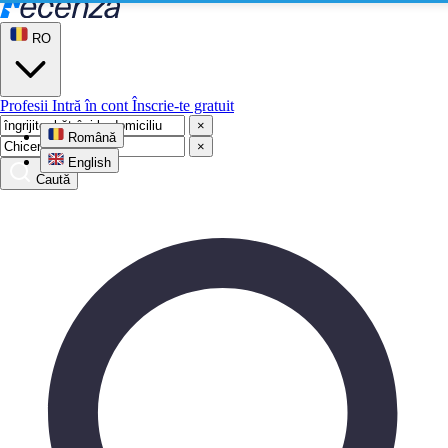
RO
Profesii
Intră în cont
Înscrie-te gratuit
×
Română
×
English
Caută