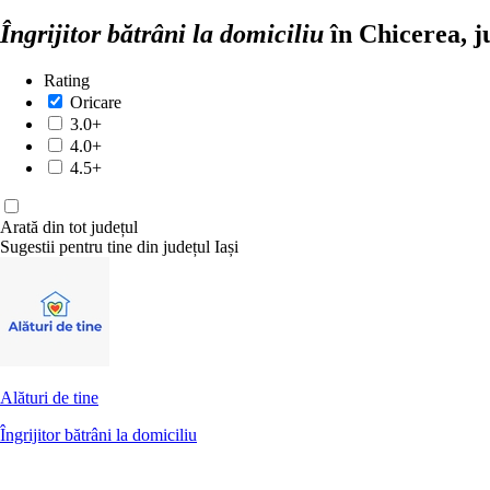
Îngrijitor bătrâni la domiciliu
în Chicerea, j
Rating
Oricare
3.0+
4.0+
4.5+
Arată din tot județul
Sugestii pentru tine din județul Iași
Alături de tine
Îngrijitor bătrâni la domiciliu