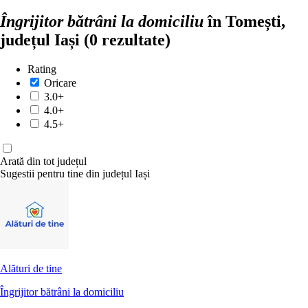
Îngrijitor bătrâni la domiciliu
în Tomești,
județul Iași
(0 rezultate)
Rating
Oricare
3.0+
4.0+
4.5+
Arată din tot județul
Sugestii pentru tine din județul Iași
Alături de tine
Îngrijitor bătrâni la domiciliu