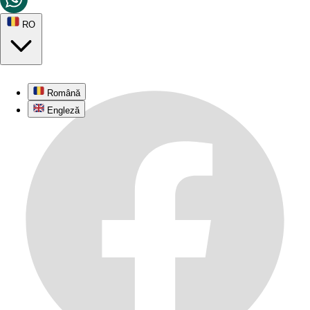
RO
Română
Engleză