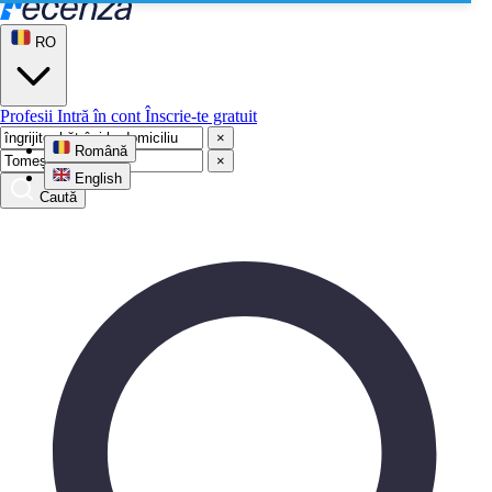
RO
Profesii
Intră în cont
Înscrie-te gratuit
×
Română
×
English
Caută