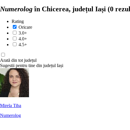
Numerolog
în Chicerea, județul Iași
(0 rezu
Rating
Oricare
3.0+
4.0+
4.5+
Arată din tot județul
Sugestii pentru tine din județul Iași
Mirela Tiba
Numerolog