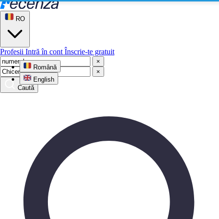
RO
Profesii
Intră în cont
Înscrie-te gratuit
×
Română
×
English
Caută