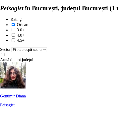
Peisagist
în București, județul București
(1 
Rating
Oricare
3.0+
4.0+
4.5+
Sector
Arată din tot județul
Gentimir Diana
Peisagist