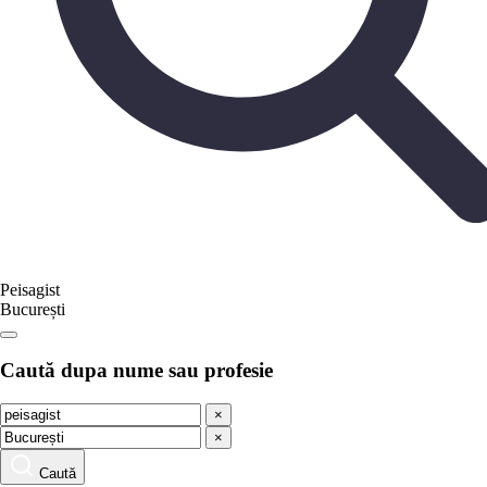
Peisagist
București
Caută dupa nume sau profesie
×
×
Caută