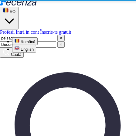
RO
Profesii
Intră în cont
Înscrie-te gratuit
×
Română
×
English
Caută