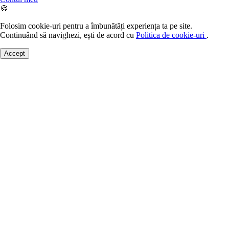
🍪
Folosim cookie-uri pentru a îmbunătăți experiența ta pe site.
Continuând să navighezi, ești de acord cu
Politica de cookie-uri
.
Accept