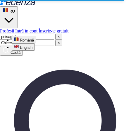
RO
Profesii
Intră în cont
Înscrie-te gratuit
×
Română
×
English
Caută