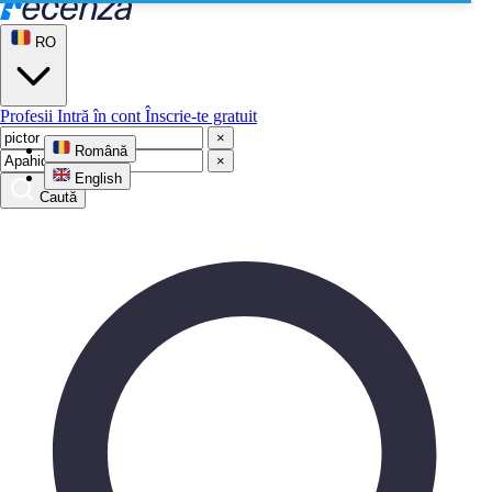
RO
Profesii
Intră în cont
Înscrie-te gratuit
×
Română
×
English
Caută