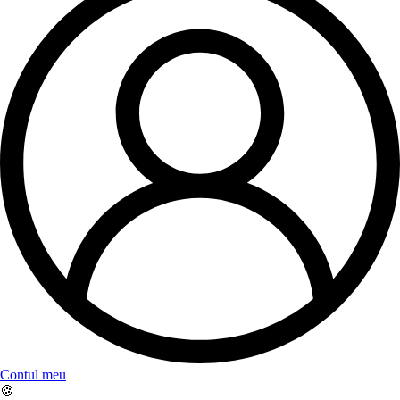
Contul meu
🍪