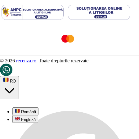
© 2026
recenza.ro
. Toate drepturile rezervate.
RO
Română
Engleză