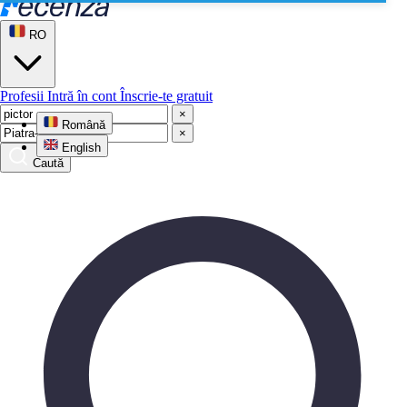
RO
Profesii
Intră în cont
Înscrie-te gratuit
×
Română
×
English
Caută