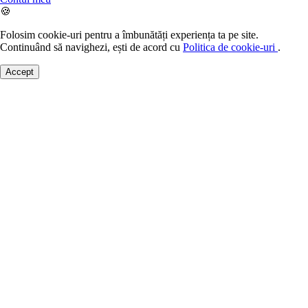
🍪
Folosim cookie-uri pentru a îmbunătăți experiența ta pe site.
Continuând să navighezi, ești de acord cu
Politica de cookie-uri
.
Accept