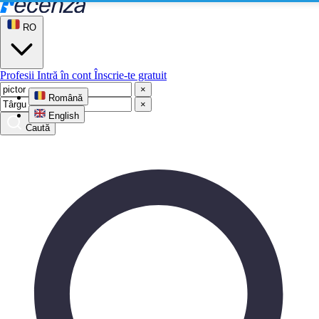
RO
Profesii
Intră în cont
Înscrie-te gratuit
×
Română
×
English
Caută