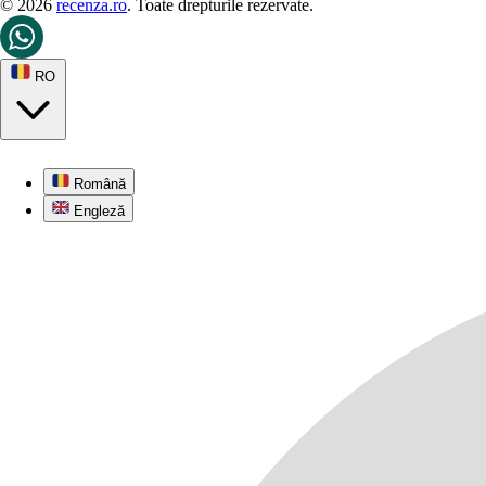
© 2026
recenza.ro
. Toate drepturile rezervate.
RO
Română
Engleză