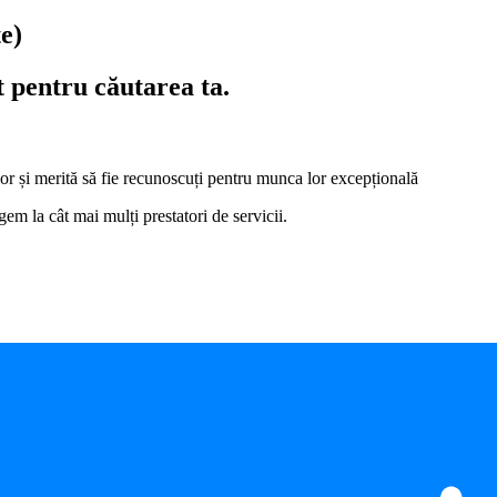
te)
t pentru căutarea ta.
i lor și merită să fie recunoscuți pentru munca lor excepțională
em la cât mai mulți prestatori de servicii.