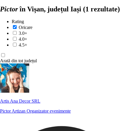
Pictor
în Vișan, județul Iași
(1 rezultate)
Rating
Oricare
3.0+
4.0+
4.5+
Arată din tot județul
Artis Ana Decor SRL
Pictor
Artizan
Organizator evenimente