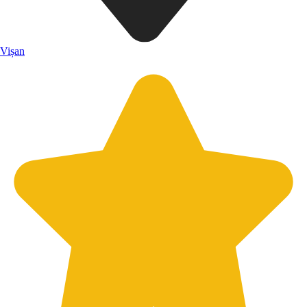
Vișan