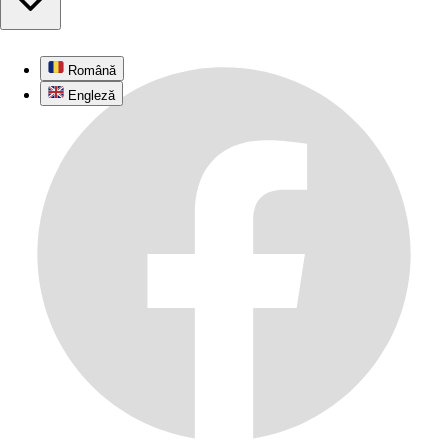
Română
Engleză