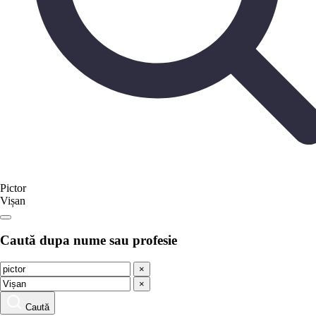
Pictor
Vișan
Caută dupa nume sau profesie
×
×
Caută