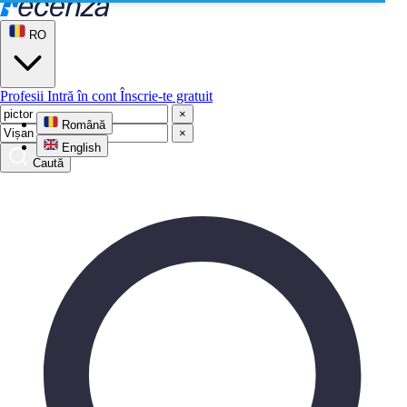
RO
Profesii
Intră în cont
Înscrie-te gratuit
×
Română
×
English
Caută