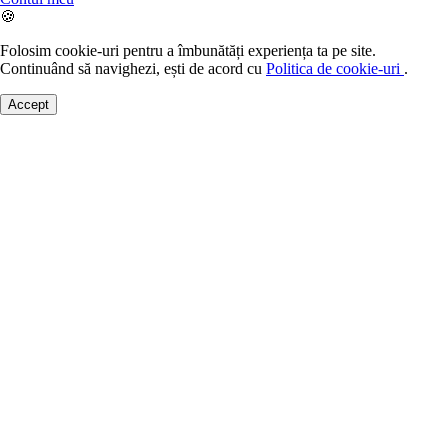
🍪
Folosim cookie-uri pentru a îmbunătăți experiența ta pe site.
Continuând să navighezi, ești de acord cu
Politica de cookie-uri
.
Accept