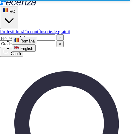
RO
Profesii
Intră în cont
Înscrie-te gratuit
×
Română
×
English
Caută