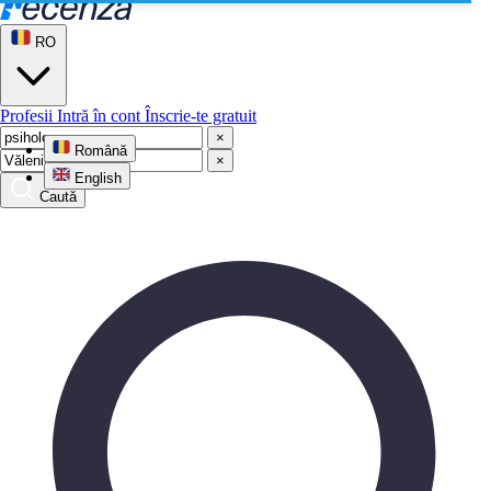
RO
Profesii
Intră în cont
Înscrie-te gratuit
×
Română
×
English
Caută