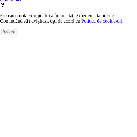
🍪
Folosim cookie-uri pentru a îmbunătăți experiența ta pe site.
Continuând să navighezi, ești de acord cu
Politica de cookie-uri
.
Accept