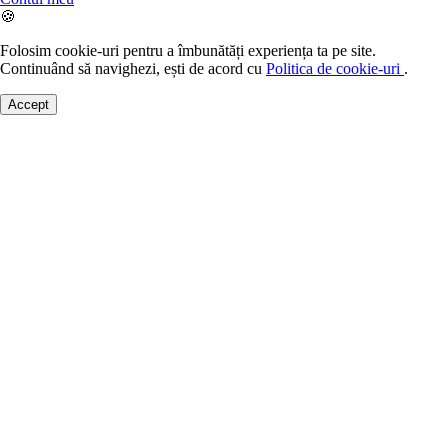
🍪
Folosim cookie-uri pentru a îmbunătăți experiența ta pe site.
Continuând să navighezi, ești de acord cu
Politica de cookie-uri
.
Accept