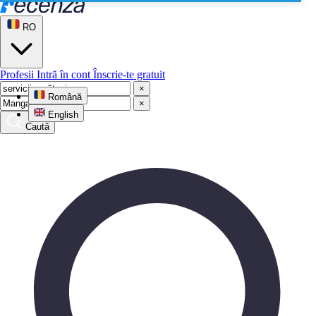
RO
Profesii
Intră în cont
Înscrie-te gratuit
×
Română
×
English
Caută