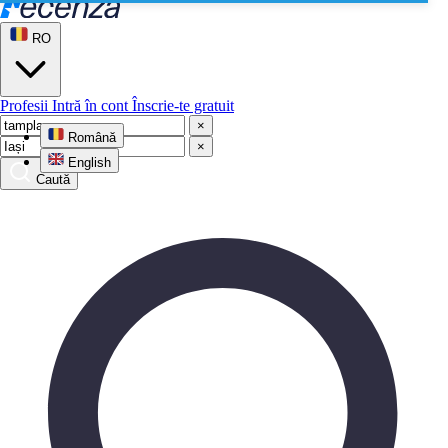
RO
Profesii
Intră în cont
Înscrie-te gratuit
×
Română
×
English
Caută