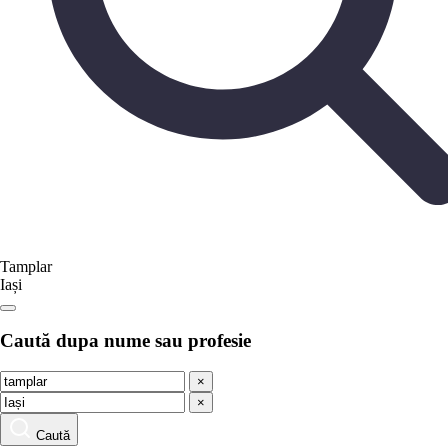
Tamplar
Iași
Caută dupa nume sau profesie
×
×
Caută