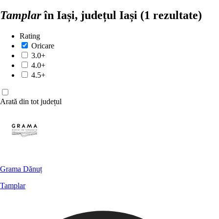
Tamplar
în Iași, județul Iași
(1 rezultate)
Rating
Oricare
3.0+
4.0+
4.5+
Arată din tot județul
Grama Dănuț
Tamplar