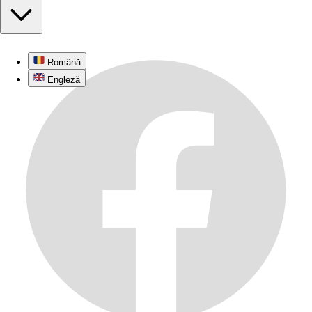
Română
Engleză