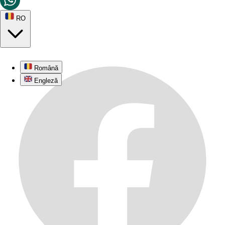
RO
Română
Engleză