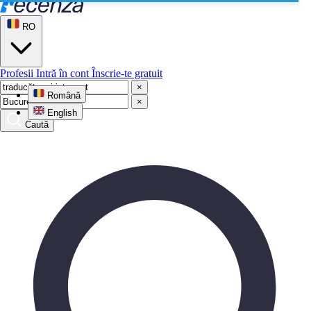
RO
Profesii
Intră în cont
Înscrie-te gratuit
×
Română
×
English
Caută