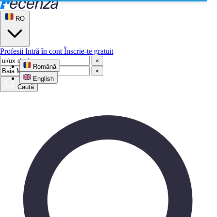
RO
Profesii
Intră în cont
Înscrie-te gratuit
×
Română
×
English
Caută