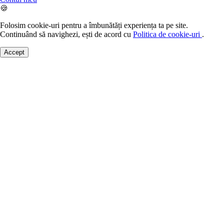
🍪
Folosim cookie-uri pentru a îmbunătăți experiența ta pe site.
Continuând să navighezi, ești de acord cu
Politica de cookie-uri
.
Accept