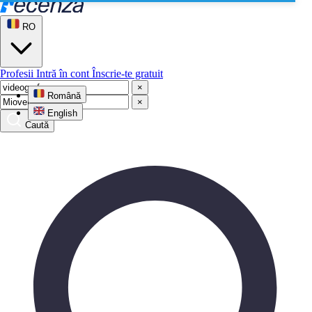
RO
Profesii
Intră în cont
Înscrie-te gratuit
×
Română
×
English
Caută