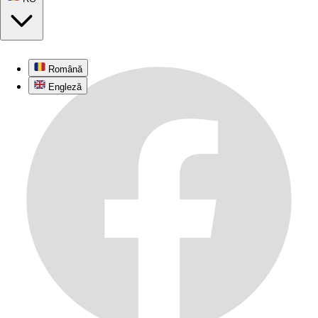
Română
Engleză