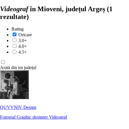
Videograf
în Mioveni, județul Argeș
(1
rezultate)
Rating
Oricare
3.0+
4.0+
4.5+
Arată din tot județul
QUVVNIV Design
Fotograf
Graphic designer
Videograf