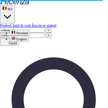
RO
Profesii
Intră în cont
Înscrie-te gratuit
×
Română
×
English
Caută