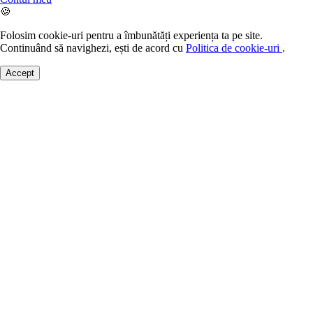
🍪
Folosim cookie-uri pentru a îmbunătăți experiența ta pe site.
Continuând să navighezi, ești de acord cu
Politica de cookie-uri
.
Accept