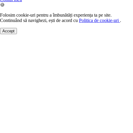
🍪
Folosim cookie-uri pentru a îmbunătăți experiența ta pe site.
Continuând să navighezi, ești de acord cu
Politica de cookie-uri
.
Accept