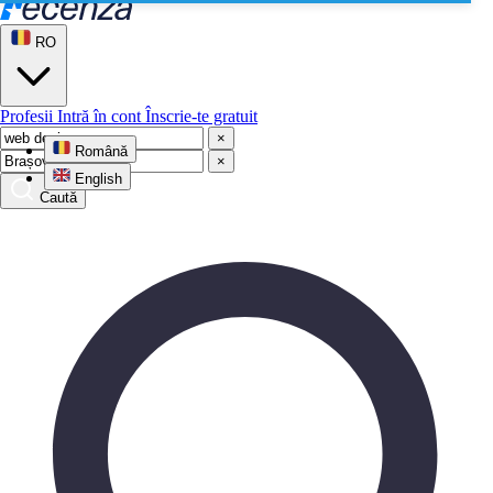
RO
Profesii
Intră în cont
Înscrie-te gratuit
×
Română
×
English
Caută