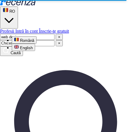
RO
Profesii
Intră în cont
Înscrie-te gratuit
×
Română
×
English
Caută