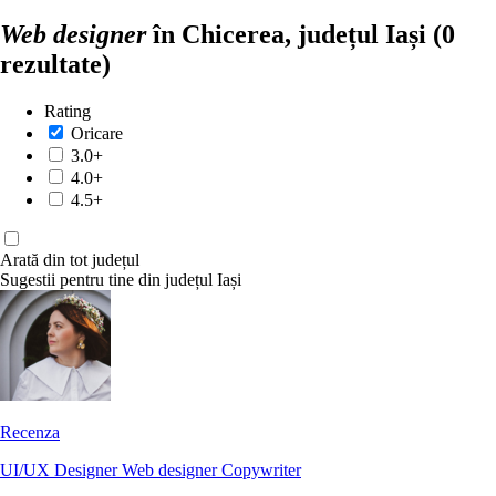
Web designer
în Chicerea, județul Iași
(0
rezultate)
Rating
Oricare
3.0+
4.0+
4.5+
Arată din tot județul
Sugestii pentru tine din județul Iași
Recenza
UI/UX Designer
Web designer
Copywriter