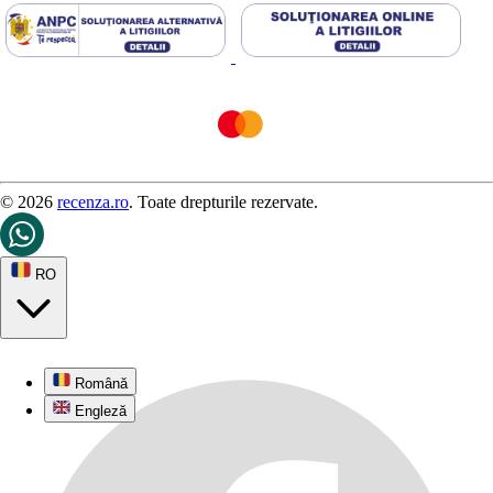
© 2026
recenza.ro
. Toate drepturile rezervate.
RO
Română
Engleză