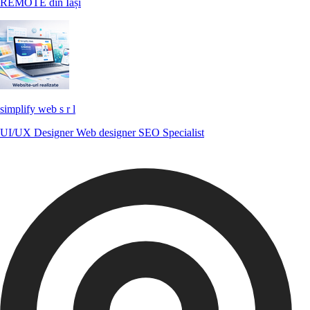
REMOTE din Iași
simplify web s r l
UI/UX Designer
Web designer
SEO Specialist