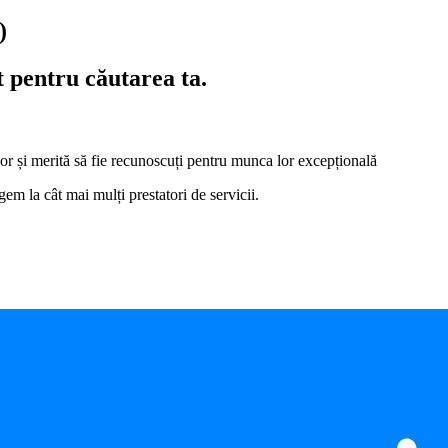
)
t pentru căutarea ta.
i lor și merită să fie recunoscuți pentru munca lor excepțională
em la cât mai mulți prestatori de servicii.