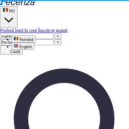
RO
Profesii
Intră în cont
Înscrie-te gratuit
×
Română
×
English
Caută