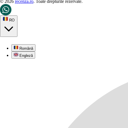
© 2026
recenza.ro
. Toate drepturile rezervate.
RO
Română
Engleză