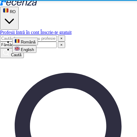
RO
Profesii
Intră în cont
Înscrie-te gratuit
×
Română
×
English
Caută