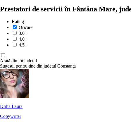
Prestatori de servicii în Fântâna Mare, ju
Rating
Oricare
3.0+
4.0+
4.5+
Arată din tot județul
Sugestii pentru tine din județul Constanţa
Driha Laura
Copywriter