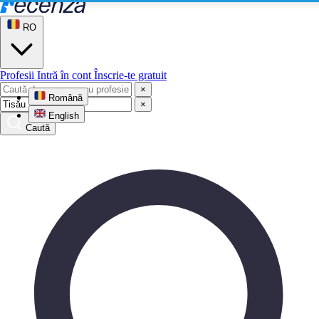
RO
Profesii
Intră în cont
Înscrie-te gratuit
×
Română
×
English
Caută