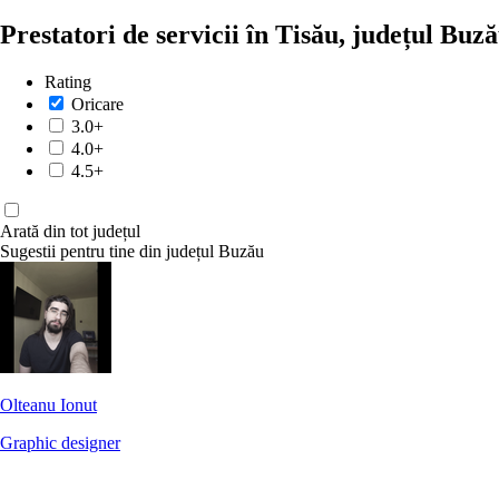
Prestatori de servicii în Tisău, județul Buz
Rating
Oricare
3.0+
4.0+
4.5+
Arată din tot județul
Sugestii pentru tine din județul Buzău
Olteanu Ionut
Graphic designer