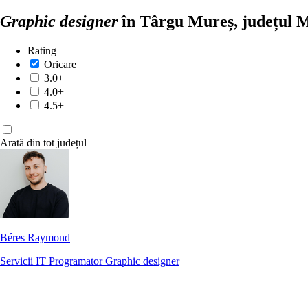
Graphic designer
în Târgu Mureș, județul 
Rating
Oricare
3.0+
4.0+
4.5+
Arată din tot județul
Béres Raymond
Servicii IT
Programator
Graphic designer