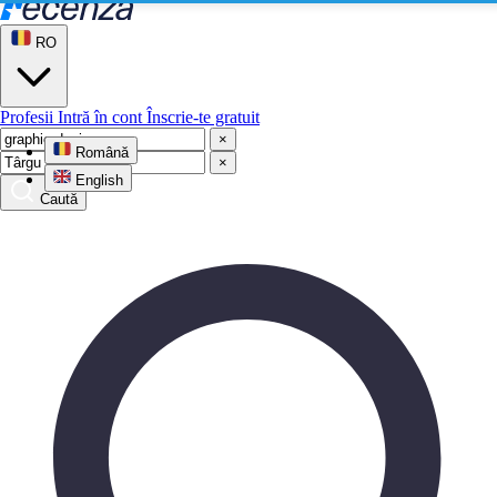
RO
Profesii
Intră în cont
Înscrie-te gratuit
×
Română
×
English
Caută