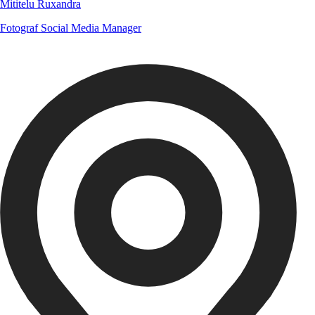
Mititelu Ruxandra
Fotograf
Social Media Manager