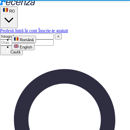
RO
Profesii
Intră în cont
Înscrie-te gratuit
×
Română
English
Caută